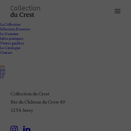
La Collection
Sélection d’oeuvres
Le Domaine
Infos pratiques
Visites guidées
Le Catalogue
Contact
FR
EN
DE
IT
Collection du Crest
Artistes
de
l'École
Rte du Château du Crest 40
Genevoise
1254 Jussy