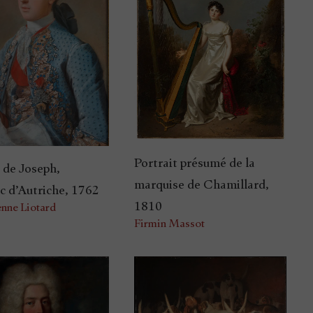
Portrait présumé de la
t de Joseph,
marquise de Chamillard,
c d’Autriche, 1762
1810
enne Liotard
Firmin Massot