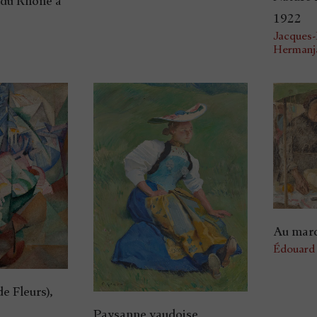
 du Rhône à
1922
Jacques
Hermanj
Au mar
Édouard 
e Fleurs),
Paysanne vaudoise