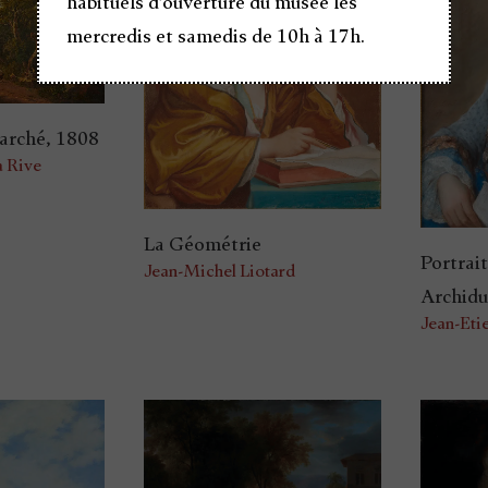
habituels d’ouverture du musée les
mercredis et samedis de 10h à 17h.
arché, 1808
a Rive
La Géométrie
Portrai
Jean-Michel Liotard
Archidu
Jean-Eti