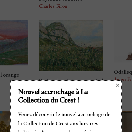
Charles Giron
Odalisq
l orange
James Pr
Prairie de printemps au pied
×
du Salève, 1888
Nouvel accrochage à La
Ferdinand Hodler
Collection du Crest !
Venez découvrir le nouvel accrochage de
la Collection du Crest aux horaires