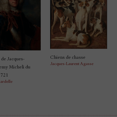
Chiens de chasse
t de Jacques-
Jacques-Laurent Agasse
emy Micheli du
1721
ardelle