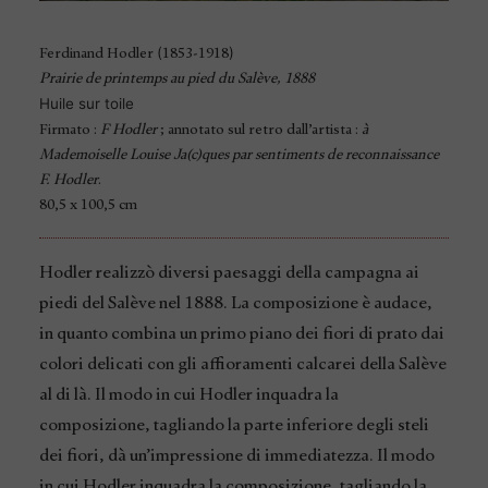
(
)
Ferdinand Hodler
1853-1918
Prairie de printemps au pied du Salève, 1888
Huile sur toile
Firmato :
F Hodler
; annotato sul retro dall’artista :
à
Mademoiselle Louise Ja(c)ques par sentiments de reconnaissance
F. Hodler
.
80,5 x 100,5 cm
Hodler realizzò diversi paesaggi della campagna ai
piedi del Salève nel 1888. La composizione è audace,
in quanto combina un primo piano dei fiori di prato dai
colori delicati con gli affioramenti calcarei della Salève
al di là. Il modo in cui Hodler inquadra la
composizione, tagliando la parte inferiore degli steli
dei fiori, dà un’impressione di immediatezza. Il modo
in cui Hodler inquadra la composizione, tagliando la