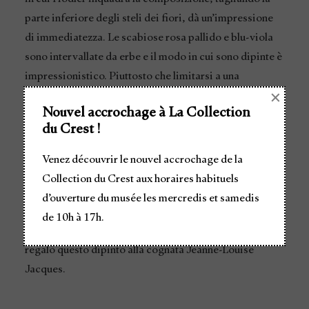
parte inferiore degli steli dei fiori, dà un’impressione
di immediatezza. Le scabiose rosa pallido e blu-viola
sono intervallate da erbe e il modo in cui sono dipinte è
impressionistico. Piuttosto che limitarsi a una
×
rappresentazione fedele della natura, Hodler voleva
Nouvel accrochage à La Collection
che i suoi paesaggi suscitassero emozioni nello
du Crest !
spettatore. A tal proposito, affermò: “
La pittura non
può fare a meno di rappresentare emozioni, e queste
Venez découvrir le nouvel accrochage de la
devono essere forti, pure, non offuscate, per poter essere
Collection du Crest aux horaires habituels
trasmesse direttamente dalla superficie allo spettatore
d’ouverture du musée les mercredis et samedis
attraverso la forma e il colore
”.
Come testimonia la
de 10h à 17h.
dedica scritta di suo pugno sul retro della tela, Hodler
regalò questo dipinto alla cognata Jeanne-Louise
Jacques.