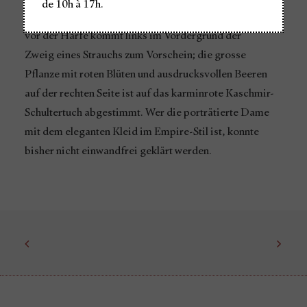
de 10h à 17h.
kleine Äste und Steine liegen verstreut auf dem Weg,
vor der Harfe kommt links im Vordergrund der
Zweig eines Strauchs zum Vorschein; die grosse
Pflanze mit roten Blüten und ausdrucksvollen Beeren
auf der rechten Seite ist auf das karminrote Kaschmir-
Schultertuch abgestimmt. Wer die porträtierte Dame
mit dem eleganten Kleid im Empire-Stil ist, konnte
bisher nicht einwandfrei geklärt werden.